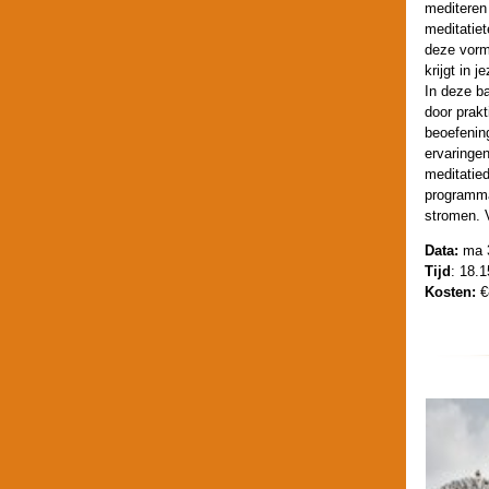
mediteren 
meditatie
deze vorm 
krijgt in 
In deze b
door prakt
beoefenin
ervaringen
meditatie
programma
stromen. 
Data:
ma 3
Tijd
: 18.1
Kosten:
€