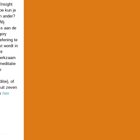
Insight
oe kun je
n ander?
Wij
ss aan de
gory
efening te
t wordt in
ht
pmerkzaam
meditatie
e
tie), of
 uit zeven
ik
hier.