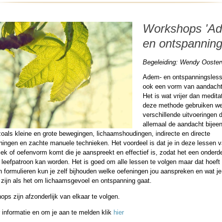
Workshops 'A
en ontspanning
Begeleiding: Wendy Ooster
Adem- en ontspanningsless
ook een vorm van aandachts
Het is wat vrijer dan meditat
deze methode gebruiken w
verschillende uitvoeringen d
allemaal de aandacht bijee
oals kleine en grote bewegingen, lichaamshoudingen, indirecte en directe
ingen en zachte manuele technieken. Het voordeel is dat je in deze lessen va
ek of oefenvorm komt die je aanspreekt en effectief is, zodat het een onderde
 leefpatroon kan worden. Het is goed om alle lessen te volgen maar dat hoeft 
 formulieren kun je zelf bijhouden welke oefeningen jou aanspreken en wat je
 zijn als het om lichaamsgevoel en ontspanning gaat.
ps zijn afzonderlijk van elkaar te volgen.
 informatie en om je aan te melden klik
hier