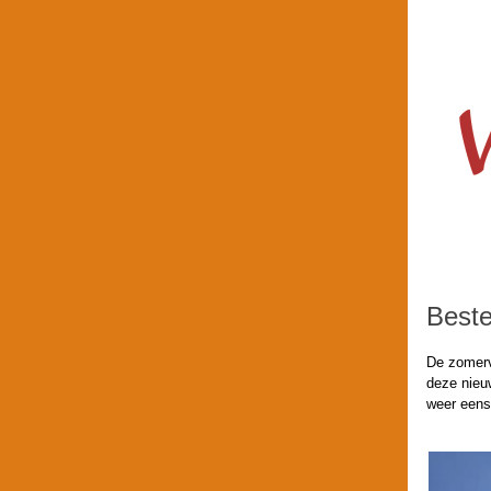
Beste
De zomerv
deze nieuw
weer eens