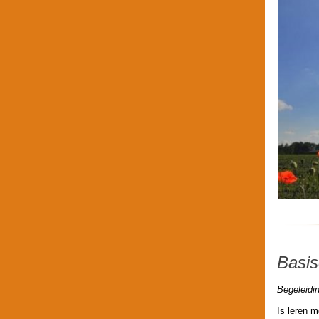
Basis
Begeleidin
Is leren m