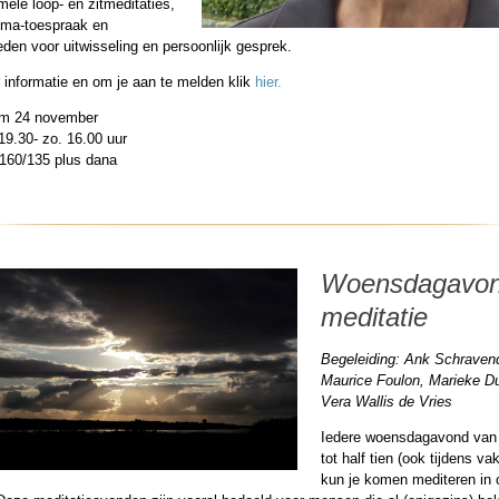
rmele loop- en zitmeditaties,
ma-toespraak en
den voor uitwisseling en persoonlijk gesprek.
 informatie en om je aan te melden klik
hier.
tm 24 november
. 19.30- zo. 16.00 uur
160/135 plus dana
Woensdagavo
meditatie
Begeleiding: Ank Schraven
Maurice Foulon, Marieke Dui
Vera Wallis de Vries
Iedere woensdagavond van 
tot half tien (ook tijdens va
kun je komen mediteren in 