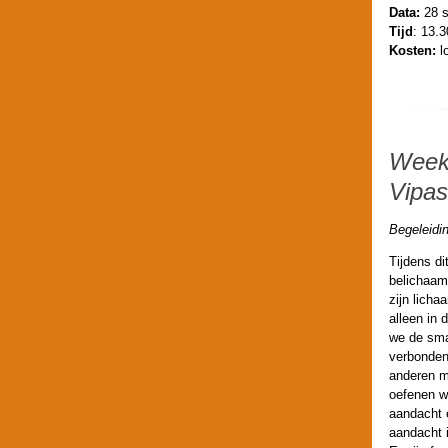
Data:
28 s
Tijd
: 13.
Kosten:
l
Week
Vipas
Begeleidi
Tijdens d
belichaam
zijn lich
alleen in
we de sma
verbonden
anderen m
oefenen w
aandacht 
aandacht i