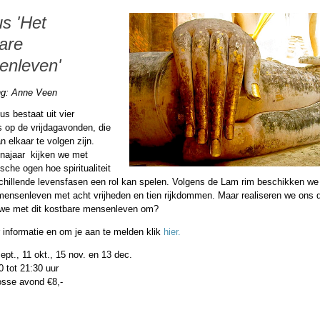
s 'Het
are
enleven'
ng: Anne Veen
s bestaat uit vier
 op de vrijdagavonden, die
n elkaar te volgen zijn.
ajaar kijken we met
sche ogen hoe spiritualiteit
schillende levensfasen een rol kan spelen. Volgens de Lam rim beschikken we
mensenleven met acht vrijheden en tien rijkdommen. Maar realiseren we ons d
we met dit kostbare mensenleven om?
 informatie en om je aan te melden klik
hier.
ept., 11 okt., 15 nov. en 13 dec.
0 tot 21:30 uur
osse avond €8,-