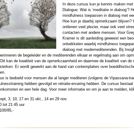
In deze cursus kun je kennis maken met 
Dialogue: Wat is ‘meditatie in dialoog’? H
mindfulness toepassen in dialoog met ee
Hoe kun je daarbij opmerkzaam blijven? 
ontlenen veel plezier, maar ook veel stre
contacten met andere mensen. Voor Gre
Kramer is dit aanleiding geweest een beo
ontwikkelen waarbij mindfulness toegepas
dialoog met medemediterenden. Bij Insig
herinneren de begeleider en de mediterenden elkaar er regelmatig aan om o
. Dit kan de kwaliteit van de opmerkzaamheid en daarmee de kwaliteit van de 
sterken. Er wordt gewerkt aan de hand van contemplaties over boeddhistisch
en.
s is bedoeld voor mensen die al langer mediteren (volgens de Vipassana-tradi
ulnesstraining hebben gevolgd en retraite-ervaring hebben. De cursus bestaat
enkomsten en een hele dag. Voor meer informatie en om je aan te melden, kl
ept, 3, 10, 17 en 31 okt., 14 en 29 nov.
0 tot 21:45 uur
100/85,-