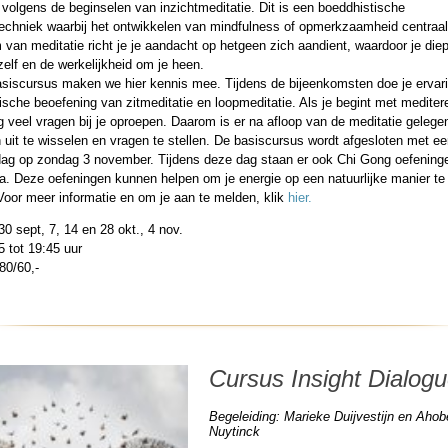
volgens de beginselen van inzichtmeditatie. Dit is een boeddhistische
techniek waarbij het ontwikkelen van mindfulness of opmerkzaamheid centraal 
van meditatie richt je je aandacht op hetgeen zich aandient, waardoor je diep
jezelf en de werkelijkheid om je heen.
asiscursus maken we hier kennis mee. Tijdens de bijeenkomsten doe je ervar
ische beoefening van zitmeditatie en loopmeditatie. Als je begint met medite
g veel vragen bij je oproepen. Daarom is er na afloop van de meditatie geleg
 uit te wisselen en vragen te stellen. De basiscursus wordt afgesloten met e
dag op zondag 3 november. Tijdens deze dag staan er ook Chi Gong oefening
. Deze oefeningen kunnen helpen om je energie op een natuurlijke manier te 
Voor meer informatie en om je aan te melden, klik
hier.
0 sept, 7, 14 en 28 okt., 4 nov.
5 tot 19:45 uur
80/60,-
Cursus Insight Dialog
Begeleiding: Marieke Duijvestijn en Ahob
Nuytinck