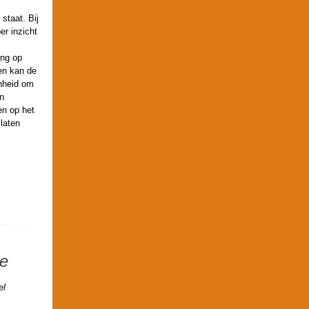
staat. Bij
er inzicht
ing op
ren kan de
enheid om
en
en op het
laten
ue
el