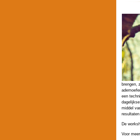
brengen, z
ademoefen
een techni
dagelijkse
middel van
resultaten
De worksho
Voor meer