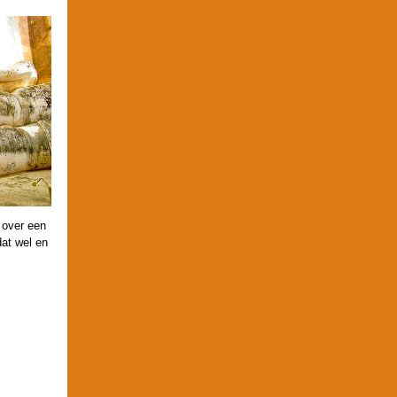
 over een
at wel en