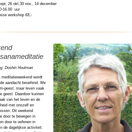
ept, 26 okt.30 nov., 14 december
30-16.00 uur
osse workshop €8,-
end
sanameditatie
ng: Doshin Houtman
it meditatieweekend wordt
de aandacht beoefend. We
aam-geest, maar leven vaak
 de geest. Daardoor kunnen
ak van het leven en de
heid met onszelf en
issen. Dit weekend
e door te bewegen in
en door te oefenen in
n de dagelijkse activiteit.