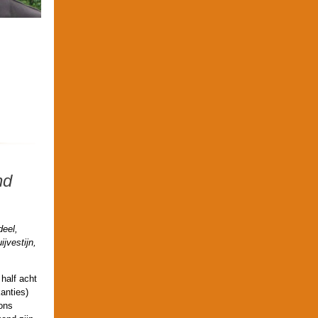
nd
deel,
jvestijn,
half acht
kanties)
ons