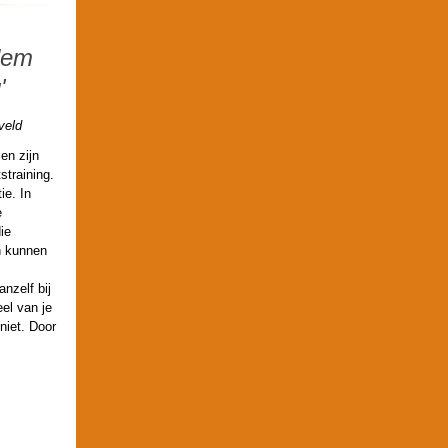
dem
'
veld
en zijn
training.
ie. In
e
ie
n kunnen
nzelf bij
el van je
niet. Door