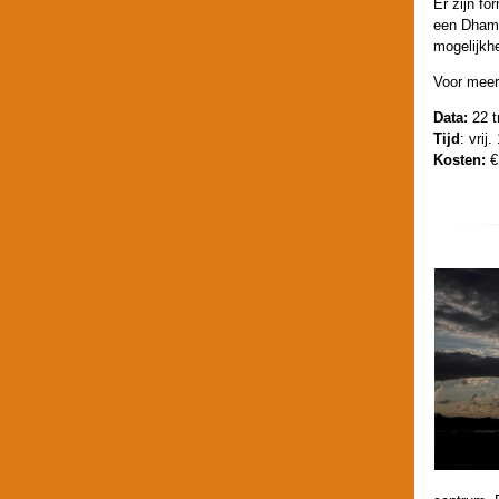
Er zijn fo
een Dham
mogelijkhe
Voor meer
Data:
22 
Tijd
:
vrij
Kosten:
€