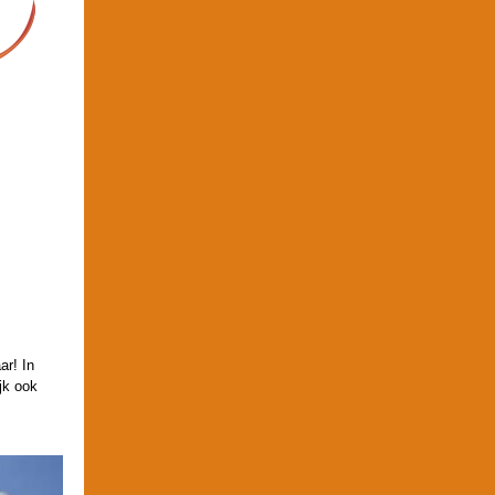
ar! In
jk ook