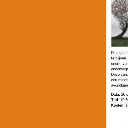
Dialogue 
te blijven
enorm ver
onderwerp
Deze cursu
een mindf
avondbije
Data:
26 s
Tijd
: 19:3
Kosten:
€