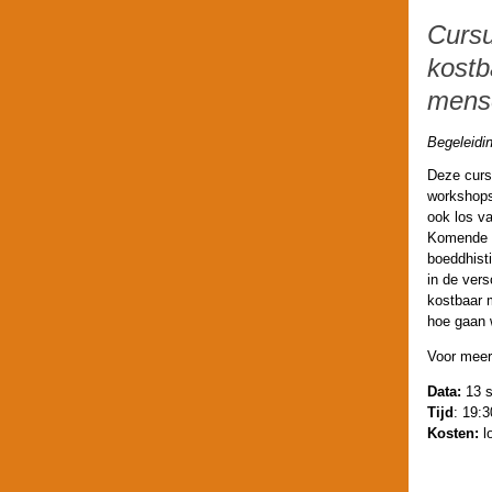
Cursu
kostb
mens
Begeleidi
Deze cursu
workshops
ook los va
Komende n
boeddhisti
in de ver
kostbaar 
hoe gaan 
Voor meer
Data:
13 s
Tijd
: 19:3
Kosten:
l