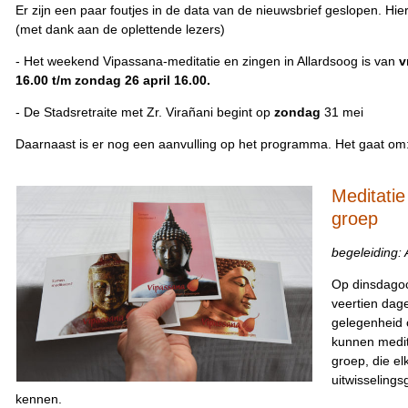
Er zijn een paar foutjes in de data van de nieuwsbrief geslopen. Hie
(met dank aan de oplettende lezers)
-
Het weekend Vipassana-meditatie
en zingen
in Allardsoog is van
v
16.00 t/m zondag 26 april 16.00.
- De Stadsretraite met
Zr.
Vira
ñ
ani
begint op
zondag
31 mei
Daarnaast is er nog een aanvulling op het programma. Het gaat om
Meditatie
groep
begeleiding:
Op dinsdagoc
veertien dage
gelegenheid 
kunnen medit
groep, die elk
uitwisselings
kennen.