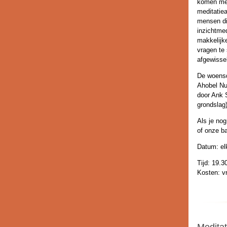
komen med
meditatie
mensen di
inzichtme
makkelijke
vragen te 
afgewissel
De woensd
Ahobel Nu
door Ank 
grondslag)
Als je nog
of onze ba
Datum: e
Tijd: 19.3
Kosten: vr