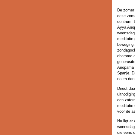
De zomer 
deze zome
centrum. 
Ayya Ano
woensdag
meditatie 
beweging.
zondagoch
dhamma-co
generosite
Anopama he
Spanje. Da
neem da
Direct da
uitnodigi
een zaterd
meditatie
voor de a
Nu ligt e
woensdaga
die eens 