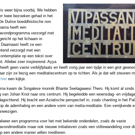
is weer bijna voorbij. We hebben
r twee bezoeken gehad in het
De Duitse boeddhistische non
pama heeft een
avondprogramma verzorgd met
gericht op het lichaam in
 Daarnaast heeft ze een
tend verzorgd met een
ntemplatie op een tekst over
it. Allebei zeer inspirerend. Ayya
eft geen vaste verblijfplaats en heeft vorig jaar een tijdje in een grot gewoo
ar zijn ze bezig een meditatiecentrum op te richten. Als je dat wilt steunen 
n
hier
een kijkje.
arna kwam de Singalese monnik Bhante Seelagawesi Thero. Hij komt al sinds
ng van Johan Knol naar ons centrum. Hij begeleidde een woensdag- en vrijdag
agochtend. Hij bracht een Aziatische perspectief in, zoals chanting in het Pal
 op de ademhaling en een andere vorm van metta-meditatie. Een verrijkende e
anwezigen.
r alweer een programma voor het met bekende onderdelen, zoals de vaste
vondmeditatie maar ook nieuwe initiatieven zoals een stiltewandeling voor d
op een andere manier willen mediteren.