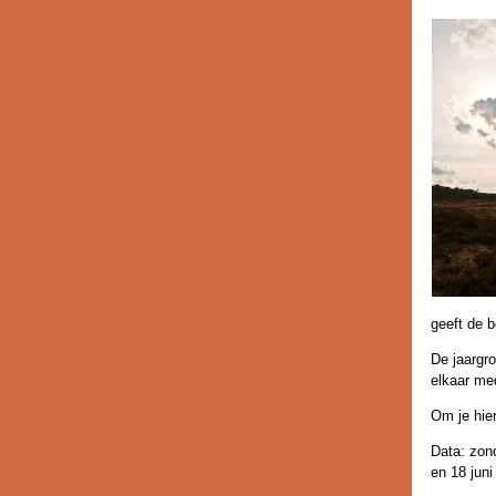
geeft de 
De jaargr
elkaar med
Om je hie
Data: zond
en 18 juni