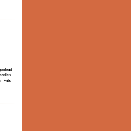
egenheid
tellen.
n Frits