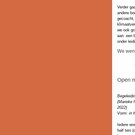
Verder ga
andere bo
gecoacht,
klimaatve
we ook gr
aan: een 
onder lei
We wens
Open m
Begeleidi
(Marieke h
2022)
Vorm: in h
Iedere wo
half tien 