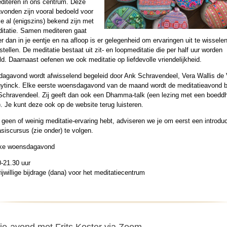
iteren in ons centrum. Deze
avonden zijn vooral bedoeld voor
e al (enigszins) bekend zijn met
ditatie. Samen mediteren gaat
r dan in je eentje en na afloop is er gelegenheid om ervaringen uit te wissele
stellen. De meditatie bestaat uit zit- en loopmeditatie die per half uur worden
d. Daarnaast oefenen we ook meditatie op liefdevolle vriendelijkheid.
agavond wordt afwisselend begeleid door Ank Schravendeel, Vera Wallis de 
ytinck. Elke eerste woensdagavond van de maand wordt de meditatieavond b
Schravendeel. Zij geeft dan ook een Dhamma-talk (een lezing met een boeddh
. Je kunt deze ook op de website terug luisteren.
 geen of weinig meditatie-ervaring hebt, adviseren we je om eerst een introdu
siscursus (zie onder) te volgen.
lke woensdagavond
0-21.30 uur
ijwillige bijdrage (dana) voor het meditatiecentrum