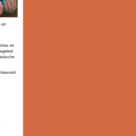
n en
Vries en
egeleid
istische
ctieavond