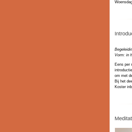
Woensdag
Introdu
Begeleidi
Vorm: in 
Eens per 
introducti
om met de 
Bij het d
Koster in
Medita