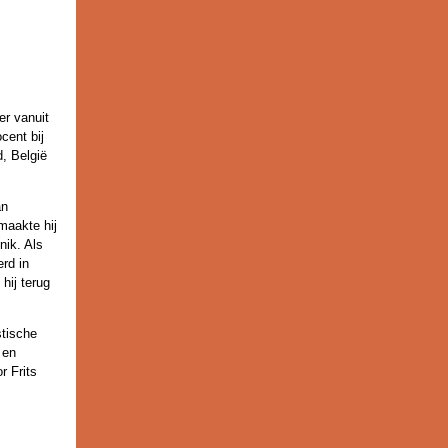
er vanuit
cent bij
d, België
an
maakte hij
nik. Als
erd in
hij terug
stische
 en
r Frits