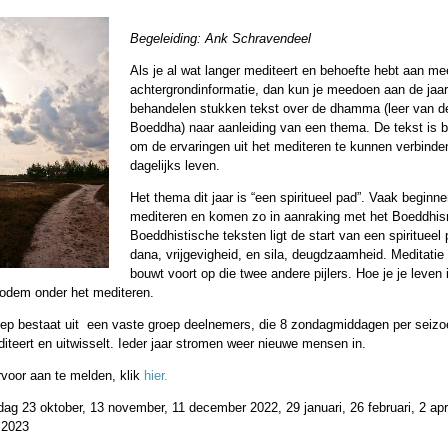
Begeleiding: Ank Schravendeel
Als je al wat langer mediteert en behoefte hebt aan me
achtergrondinformatie, dan kun je meedoen aan de jaa
behandelen stukken tekst over de dhamma (leer van d
Boeddha) naar aanleiding van een thema. De tekst is 
om de ervaringen uit het mediteren te kunnen verbinde
dagelijks leven.
Het thema dit jaar is “een spiritueel pad”. Vaak beginne
mediteren en komen zo in aanraking met het Boeddhis
Boeddhistische teksten ligt de start van een spiritueel 
dana, vrijgevigheid, en sila, deugdzaamheid. Meditatie
bouwt voort op die twee andere pijlers. Hoe je je leven 
bodem onder het mediteren.
oep bestaat uit een vaste groep deelnemers, die 8 zondagmiddagen per seiz
iteert en uitwisselt. Ieder jaar stromen weer nieuwe mensen in.
rvoor aan te melden, klik
hier.
ag 23 oktober, 13 november, 11 december 2022, 29 januari, 26 februari, 2 apr
 2023