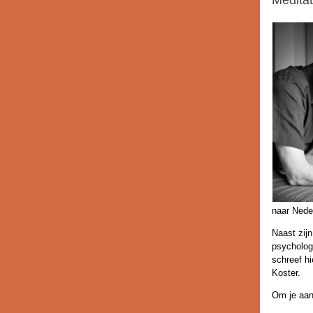
Meditat
naar Neder
Naast zijn
psycholog
schreef hi
Koster.
Om je aan