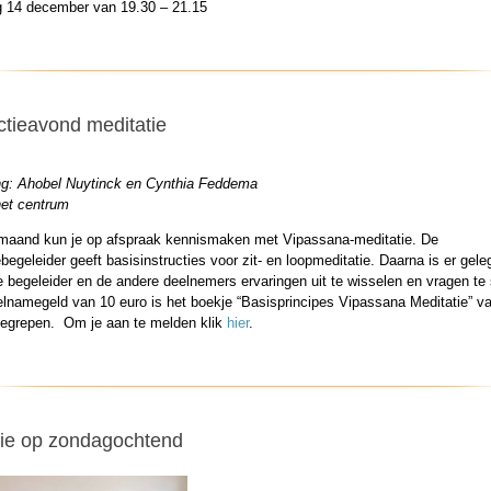
 14 december van
19.30 – 21.15
ctieavond meditatie
ng: Ahobel Nuytinck en C
ynthia Feddema
het centrum
maand kun je op afspraa
k
kennismaken met
Vipassana
-meditatie. De
ebegeleider geeft basisinstructies voor zit- en loopmeditatie. Daarna is er gel
begeleider en de andere deelnemers ervaringen uit te wisselen en vragen te s
eelnamegeld van 10 euro is het boekje “Basisprincipes
Vipassana
Meditatie” va
begrepen.
Om je aan te melden klik
hier
.
tie op zondagochtend