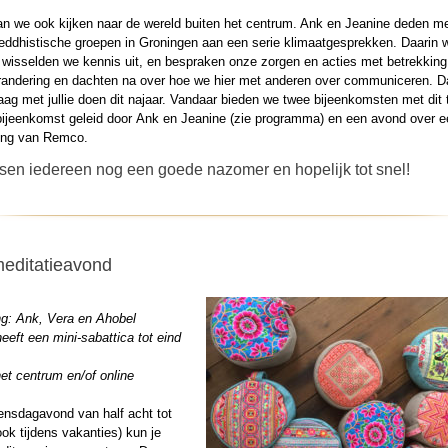
an we ook kijken naar de wereld buiten het centrum. Ank en Jeanine deden m
eddhistische groepen in Groningen aan een serie klimaatgesprekken. Daarin
 wisselden we kennis uit, en bespraken onze zorgen en acties met betrekking
randering en dachten na over hoe we hier met anderen over communiceren. Da
aag met jullie doen dit najaar. Vandaar bieden we twee bijeenkomsten met dit
bijeenkomst geleid door Ank en Jeanine (zie programma) en een avond over e
ding van Remco.
en iedereen nog een goede nazomer en hopelijk tot snel!
editatieavond
ng: Ank, Vera en Ahobel
eeft een mini-sabattica tot eind
et centrum en/of online
ensdagavond van half acht tot
(ook tijdens vakanties) kun je