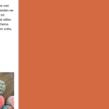
ee met
 werden we
 tot
t willen
 thema
en sutta,