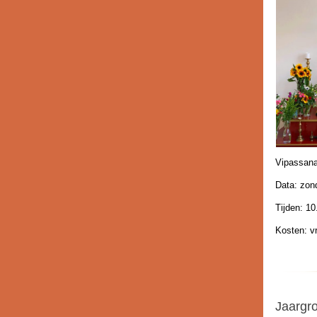
Vipassana
Data: zon
Tijden: 10
Kosten: vr
Jaargro