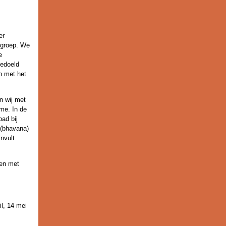
er
rgroep. We
e
bedoeld
n met het
n wij met
me. In de
pad bij
 (bhavana)
invult
oen met
il, 14 mei