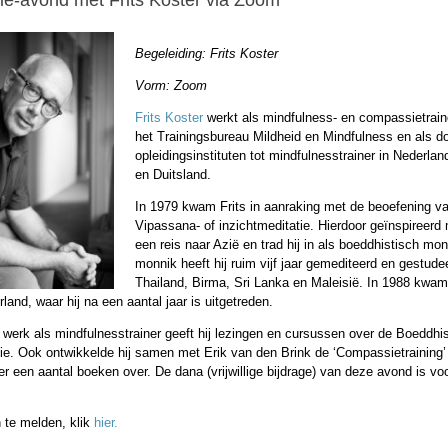
ie-avond met Frits Koster
via Zoom
Begeleiding: Frits Koster
Vorm: Zoom
Frits Koster
werkt als mindfulness- en compassietrain
het Trainingsbureau Mildheid en Mindfulness en als do
opleidingsinstituten tot mindfulnesstrainer in Nederlan
en Duitsland.
In 1979 kwam Frits in aanraking met de beoefening v
Vipassana- of inzichtmeditatie. Hierdoor geïnspireerd 
een reis naar Azië en trad hij in als boeddhistisch mon
monnik heeft hij ruim vijf jaar gemediteerd en gestude
Thailand, Birma, Sri Lanka en Maleisië. In 1988 kwam 
land, waar hij na een aantal jaar is uitgetreden.
 werk als mindfulnesstrainer geeft hij lezingen en cursussen over de Boeddhi
ie. Ook ontwikkelde hij samen met Erik van den Brink de ‘Compassietraining’
er een aantal boeken over. De dana (vrijwillige bijdrage) van deze avond is voo
 te melden, klik
hier.