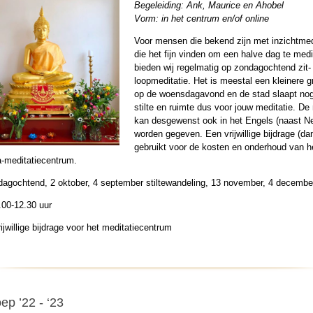
Begeleiding: Ank, Maurice en Ahobel
Vorm: in het centrum en/of online
Voor mensen die bekend zijn met inzichtmed
die het fijn vinden om een halve dag te medi
bieden wij regelmatig op zondagochtend zit-
loopmeditatie. Het is meestal een kleinere 
op de woensdagavond en de stad slaapt nog
stilte en ruimte dus voor jouw meditatie. De
kan desgewenst ook in het Engels (naast N
worden gegeven. Een vrijwillige bijdrage (da
gebruikt voor de kosten en onderhoud van h
-meditatiecentrum.
dagochtend, 2 oktober, 4 september stiltewandeling, 13 november, 4 decembe
.00-12.30 uur
ijwillige bijdrage voor het meditatiecentrum
ep ’22 - ‘23