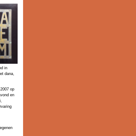
nd in
met dana,
 2007 op
avond en
i,
rvaring
iegenen