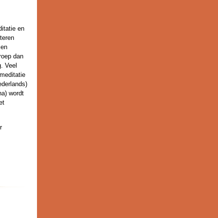
itatie en
teren
 en
groep dan
. Veel
 meditatie
ederlands)
na) wordt
et
r