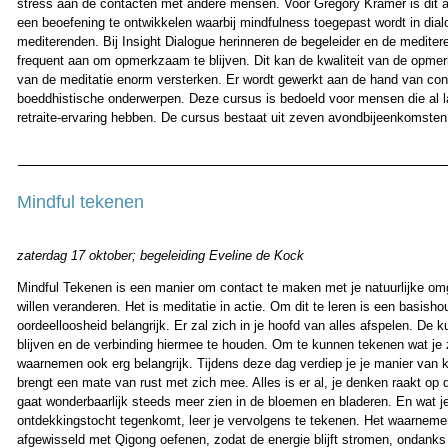
stress aan de contacten met andere mensen. Voor Gregory Kramer is dit 
een beoefening te ontwikkelen waarbij mindfulness toegepast wordt in dia
mediterenden. Bij Insight Dialogue herinneren de begeleider en de mediter
frequent aan om opmerkzaam te blijven. Dit kan de kwaliteit van de opm
van de meditatie enorm versterken. Er wordt gewerkt aan de hand van con
boeddhistische onderwerpen. Deze cursus is bedoeld voor mensen die al l
retraite-ervaring hebben. De cursus bestaat uit zeven avondbijeenkomsten
Mindful tekenen
zaterdag 17 oktober; begeleiding Eveline de Kock
Mindful Tekenen is een manier om contact te maken met je natuurlijke om
willen veranderen. Het is meditatie in actie. Om dit te leren is een basish
oordeelloosheid belangrijk. Er zal zich in je hoofd van alles afspelen. De ku
blijven en de verbinding hiermee te houden. Om te kunnen tekenen wat je z
waarnemen ook erg belangrijk. Tijdens deze dag verdiep je je manier van ki
brengt een mate van rust met zich mee. Alles is er al, je denken raakt op 
gaat wonderbaarlijk steeds meer zien in de bloemen en bladeren. En wat je
ontdekkingstocht tegenkomt, leer je vervolgens te tekenen. Het waarneme
afgewisseld met Qigong oefenen, zodat de energie blijft stromen, ondanks