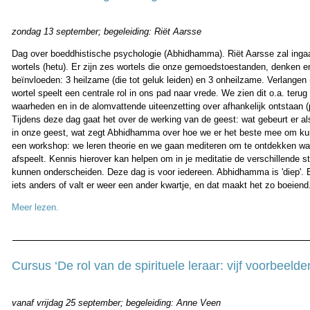
zondag 13 september;
begeleiding: Riët Aarsse
Dag over boeddhistische psychologie (Abhidhamma). Riët Aarsse zal inga
wortels (hetu). Er zijn zes wortels die onze gemoedstoestanden, denken 
beïnvloeden: 3 heilzame (die tot geluk leiden) en 3 onheilzame. Verlangen
wortel speelt een centrale rol in ons pad naar vrede. We zien dit o.a. terug 
waarheden en in de alomvattende uiteenzetting over afhankelijk ontstaan 
Tijdens deze dag gaat het over de werking van de geest: wat gebeurt er als
in onze geest, wat zegt Abhidhamma over hoe we er het beste mee om k
een workshop: we leren theorie en we gaan mediteren om te ontdekken wat
afspeelt. Kennis hierover kan helpen om in je meditatie de verschillende s
kunnen onderscheiden. Deze dag is voor iedereen. Abhidhamma is 'diep'. E
iets anders of valt er weer een ander kwartje, en dat maakt het zo boeien
Meer lezen.
Cursus ‘De rol van de spirituele leraar: vijf voorbeelde
vanaf vrijdag 25 september; begeleiding: Anne Veen