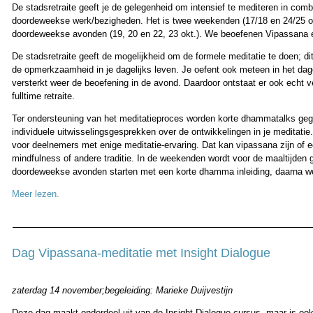
De stadsretraite geeft je de gelegenheid om intensief te mediteren in comb
doordeweekse werk/bezigheden. Het is twee weekenden (17/18 en 24/25 o
doordeweekse avonden (19, 20 en 22, 23 okt.). We beoefenen Vipassana e
De stadsretraite geeft de mogelijkheid om de formele meditatie te doen; di
de opmerkzaamheid in je dagelijks leven. Je oefent ook meteen in het dage
versterkt weer de beoefening in de avond. Daardoor ontstaat er ook echt ve
fulltime retraite.
Ter ondersteuning van het meditatieproces worden korte dhammatalks geg
individuele uitwisselingsgesprekken over de ontwikkelingen in je meditatie.
voor deelnemers met enige meditatie-ervaring. Dat kan vipassana zijn of e
mindfulness of andere traditie. In de weekenden wordt voor de maaltijden
doordeweekse avonden starten met een korte dhamma inleiding, daarna wo
Meer lezen.
Dag Vipassana-meditatie met Insight Dialogue
zaterdag 14 november;begeleiding: Marieke Duijvestijn
Deze dag maakt onderdeel uit van de Insight Dialogue-cursus, maar is ook