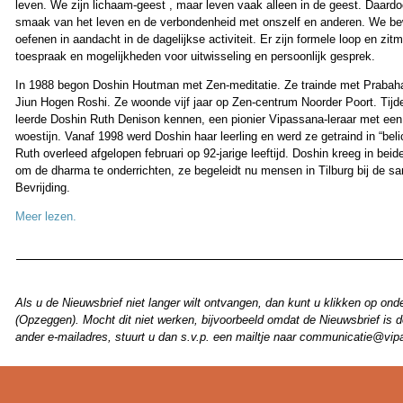
leven. We zijn lichaam-geest , maar leven vaak alleen in de geest. Daard
smaak van het leven en de verbondenheid met onszelf en anderen. We be
oefenen in aandacht in de dagelijkse activiteit. Er zijn formele loop en zit
toespraak en mogelijkheden voor uitwisseling en persoonlijk gesprek.
In 1988 begon Doshin Houtman met Zen-meditatie. Ze trainde met Praba
Jiun Hogen Roshi. Ze woonde vijf jaar op Zen-centrum Noorder Poort. Tijde
leerde Doshin Ruth Denison kennen, een pionier Vipassana-leraar met een
woestijn. Vanaf 1998 werd Doshin haar leerling en werd ze getraind in “be
Ruth overleed afgelopen februari op 92-jarige leeftijd. Doshin kreeg in be
om de dharma te onderrichten, ze begeleidt nu mensen in Tilburg bij de sa
Bevrijding.
Meer lezen.
Als u de Nieuwsbrief niet langer wilt ontvangen, dan kunt u klikken op ond
(Opzeggen). Mocht dit niet werken, bijvoorbeeld omdat de Nieuwsbrief is 
ander e-mailadres, stuurt u dan s.v.p. een mailtje naar communicatie@vip