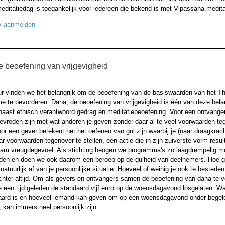
editatiedag is toegankelijk voor iedereen die bekend is met Vipassana-medita
 / aanmelden
e beoefening van vrijgevigheid
ur vinden we het belangrijk om de beoefening van de basiswaarden van het T
e te bevorderen. Dana, de beoefening van vrijgevigheid is één van deze bela
naast ethisch verantwoord gedrag en meditatiebeoefening. Voor een ontvange
tevreden zijn met wat anderen je geven zonder daar al te veel voorwaarden te
oor een gever betekent het het oefenen van gul zijn waarbij je (naar draagkrach
r voorwaarden tegenover te stellen, een actie die in zijn zuiverste vorm result
aam vreugdegevoel. Als stichting beogen we programma's zo laagdrempelig mo
eden en doen we ook daarom een beroep op de gulheid van deelnemers. Hoe gu
 natuurlijk af van je persoonlijke situatie. Hoeveel of weinig je ook te besteden
echter altijd. Om als gevers en ontvangers samen de beoefening van dana te v
 een tijd geleden de standaard vijf euro op de woensdagavond losgelaten. Wa
ard is en hoeveel iemand kan geven om op een woensdagavond onder begele
 kan immers heel persoonlijk zijn.