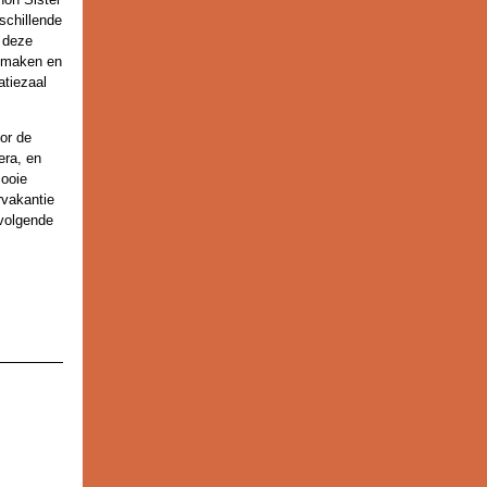
schillende
 deze
onmaken en
atiezaal
or de
era, en
mooie
rvakantie
volgende