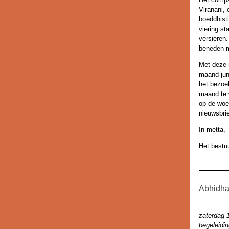
Viranani, 
boeddhist
viering s
versieren.
beneden m
Met deze 
maand jun
het bezoe
maand te w
op de woe
nieuwsbri
In metta,
Het bestu
Abhidha
zaterdag 1
begeleidin