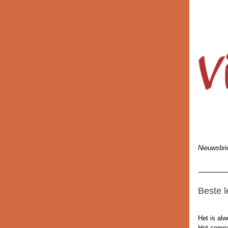
Nieuwsbrie
Beste l
Het is alw
Het compa