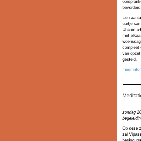
oorspronk
bevorderd
Een aantal
uurtje sa
Dhamma-ta
met elkaa
woensdaga
compleet o
van opzet.
gesteld.
meer info
Meditat
zondag 26 
begeleidin
Op deze zo
zal Vipas
basiscurs