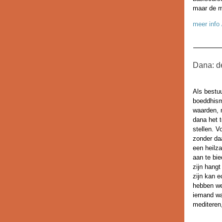
maar de m
meer info
Dana: d
Als bestu
boeddhism
waarden, 
dana het 
stellen. V
zonder daa
een heilz
aan te bi
zijn hangt
zijn kan 
hebben we
iemand wa
mediteren,