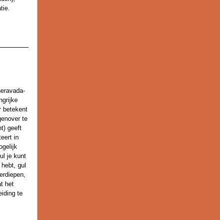
tie.
heravada-
ngrijke
r betekent
genover te
t) geeft
eert in
gelijk
l je kunt
 hebt, gul
erdiepen,
t het
iding te