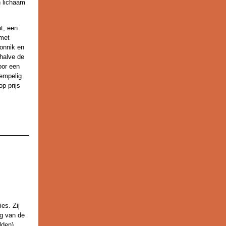
n lichaam
t, een
 met
onnik en
ehalve de
oor een
rempelig
op prijs
es. Zij
ng van de
lden),