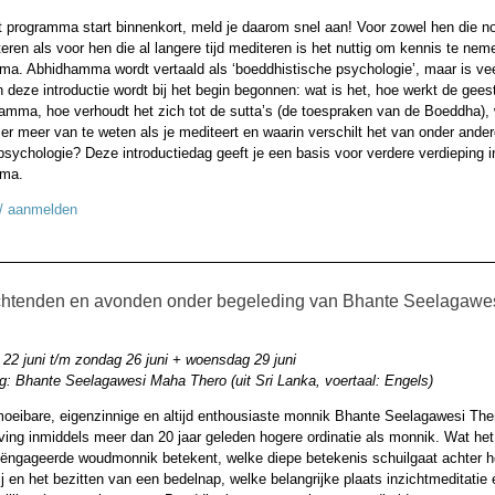
it programma start binnenkort, meld je daarom snel aan! Voor zowel hen die no
eren als voor hen die al langere tijd mediteren is het nuttig om kennis te ne
a. Abhidhamma wordt vertaald als ‘boeddhistische psychologie’, maar is ve
n deze introductie wordt bij het begin begonnen: wat is het, hoe werkt de gees
amma, hoe verhoudt het zich tot de sutta’s (de toespraken van de Boeddha),
 er meer van te weten als je mediteert en waarin verschilt het van onder ande
sychologie? Deze introductiedag geeft je een basis voor verdere verdieping i
ma.
 / aanmelden
htenden en avonden onder begeleding van Bhante Seelagawe
22 juni t/m zondag 26 juni + woensdag 29 juni
ng: Bhante Seelagawesi Maha Thero (uit Sri Lanka, voertaal: Engels)
oeibare, eigenzinnige en altijd enthousiaste monnik Bhante Seelagawesi Ther
ving inmiddels meer dan 20 jaar geleden hogere ordinatie als monnik. Wat het
eëngageerde woudmonnik betekent, welke diepe betekenis schuilgaat achter h
j en het bezitten van een bedelnap, welke belangrijke plaats inzichtmeditatie