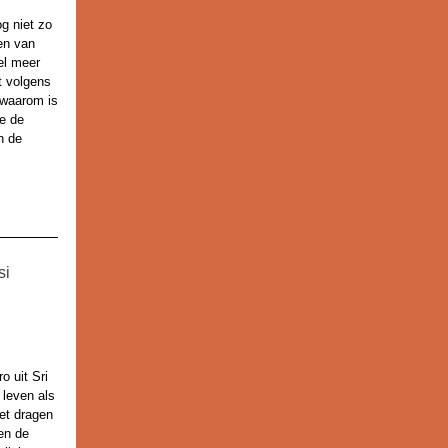
g niet zo
men van
el meer
t volgens
 waarom is
re de
n de
si
o uit Sri
 leven als
et dragen
 en de