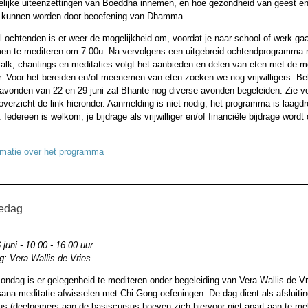
elijke uiteenzettingen van Boeddha innemen, en hoe gezondheid van geest e
 kunnen worden door beoefening van Dhamma.
 ochtenden is er weer de mogelijkheid om, voordat je naar school of werk gaa
men te mediteren om 7:00u. Na vervolgens een uitgebreid ochtendprogramma
lk, chantings en meditaties volgt het aanbieden en delen van eten met de m
r. Voor het bereiden en/of meenemen van eten zoeken we nog vrijwilligers. B
vonden van 22 en 29 juni zal Bhante nog diverse avonden begeleiden. Zie v
verzicht de link hieronder. Aanmelding is niet nodig, het programma is laagd
 Iedereen is welkom, je bijdrage als vrijwilliger en/of financiële bijdrage wordt 
rmatie over het programma
iedag
juni - 10.00 - 16.00 uur
g: Vera Wallis de Vries
ndag is er gelegenheid te mediteren onder begeleiding van Vera Wallis de Vri
sana-meditatie afwisselen met Chi Gong-oefeningen. De dag dient als afsluiti
us (deelnemers aan de basiscursus hoeven zich hiervoor niet apart aan te me