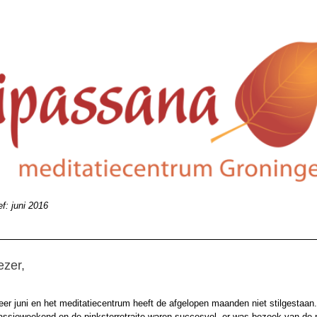
f: juni 2016
ezer,
eer juni en het meditatiecentrum heeft de afgelopen maanden niet stilgestaan.
ssieweekend en de pinksterretraite waren succesvol, er was bezoek van de 