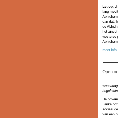
Let op
: d
lang medit
Abhidhamm
dan dat. I
de Abhidh
het zinvol
westerse p
Abhidham
meer info
Open oc
woensdag 
begeleidi
De onverm
Lanka ont
sociaal g
van een pi