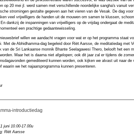
en op 20 mei jl. werd samen met verschillende noordelijke sangha's vanuit ver
ische stromingen gestalte gegeven aan het vieren van de Vesak. De dag voor
taken veel vrijwilligers de handen uit de mouwen om samen te klussen, scho
 En dankzij de inspanningen van vrijwilligers op de vrijdag ondergaat de medit
omenteel een prachtige gedaantewisseling.
nieuwsbrief willen we aandacht vragen voor wat er op het programma staat vo
i. Met de Abhidhamma-dag begeleid door Riët Aarsse, de meditatiedag met V
k van de Sri Lankaanse monnik Bhante Seelagawesi Thero, belooft het een 
orden. Maar het is daarna niet afgelopen; ook dit jaar zal er tijdens de zome
nsdagavonden gemediteerd kunnen worden, ook kijken we alvast uit naar de 
ef waarin we het najaarsprogramma kunnen presenteren.
ur
mma-introductiedag
1 juni 10.00-17.00u
g: Riët Aarsse