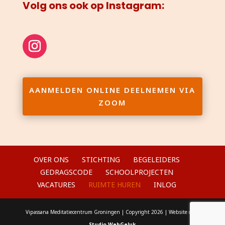
Volg ons ook op Instagram:
AANMELDEN ONLINE DEELNEMEN VIA
ZOOM
OVER ONS
STICHTING
BEGELEIDERS
GEDRAGSCODE
SCHOOLPROJECTEN
VACATURES
RUIMTE HUREN
INLOG
Vipassana Meditatiecentrum Groningen | Copyright 2026 | Website door
Studio WebGeluk